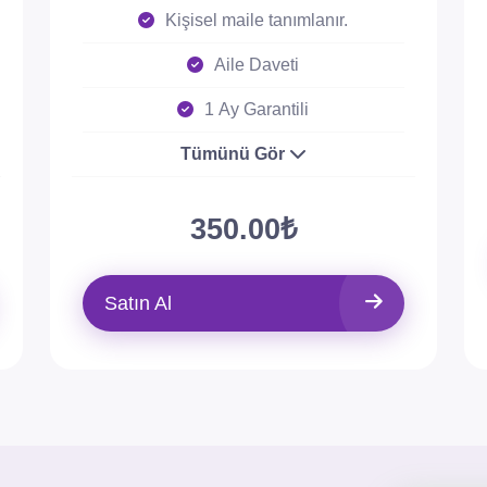
Kişisel maile tanımlanır.
Aile Daveti
1 Ay Garantili
Tümünü Gör
350.00₺
Satın Al