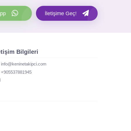
pp
İletişime Geç!
etişim Bilgileri
info@keninetakipci.com
+905537881945