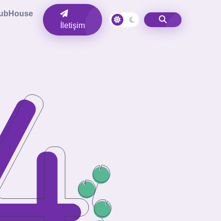
lubHouse
İletişim